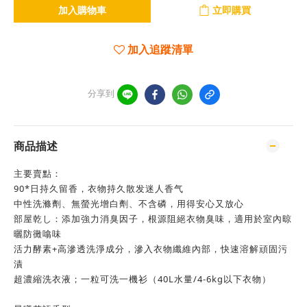
加入購物車
立即購買
加入追蹤清單
分享到
商品描述
主要賣點：
90*日持久留香，衣物持久散发迷人香气
中性洗滌劑、無螢光增白劑、不含磷，用得安心又放心
部屋乾し：添加強力消臭因子，根源阻絕衣物臭味，適用於室內晾
曬防黴噏味
活力酵素+高滲透洗淨成分，滲入衣物纖維內部，快速溶解頑固污
漬
超濃縮洗衣液；一粒可洗一機衫（40L水量/4-6kg以下衣物）