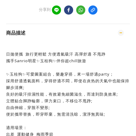
分享到
商品描述
日拋便攜 旅行更輕鬆 方便透氣吸汗 高彈舒適 不甩踭
攜手Sanrio明星✨玉桂狗✨伴你超chill旅遊
✨玉桂狗✨可愛圖案組合，樂趣穿搭，來一場舒適party；
採用舒適透氣面料，穿得舒適不悶，即使在炎热的天氣中也能保持
腳步清爽;
良好的吸汗排濕性能，有效避免細菌滋生，而達到防臭效果;
立體贴合脚踭輪廓，彈力束口，不移位不甩踭;
自由伸縮，穿脫不變形;
便於攜带替换，即穿即棄，無需清洗晾，潔淨無異味;
適用場景：
出差 運動健身 梅雨季節