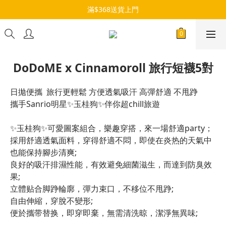
滿$368送貨上門
DoDoME x Cinnamoroll 旅行短襪5對
日拋便攜  旅行更輕鬆 方便透氣吸汗 高彈舒適 不甩踭
攜手Sanrio明星✨玉桂狗✨伴你超chill旅遊
✨玉桂狗✨可愛圖案組合，樂趣穿搭，來一場舒適party；
採用舒適透氣面料，穿得舒適不悶，即使在炎热的天氣中
也能保持腳步清爽;
良好的吸汗排濕性能，有效避免細菌滋生，而達到防臭效
果;
立體贴合脚踭輪廓，彈力束口，不移位不甩踭;
自由伸縮，穿脫不變形;
便於攜带替换，即穿即棄，無需清洗晾，潔淨無異味;