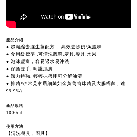
產品介紹
● 超濃縮去腥生薑配方， 高效去除奶/魚腥味
● 食用級標準 ,可清洗蔬菜,廚具,餐具,水果
● 泡沫豐富，容易過水易沖洗
● 保護雙手, 呵護肌膚
● 潔力特強, 輕輕抹擦即可分解油漬
● 抑菌*(*常見家居細菌如金黃葡萄球菌及大腸桿菌 , 達
99.9%)
產品規格
1000ml
使用方法
【清洗餐具，廚具】