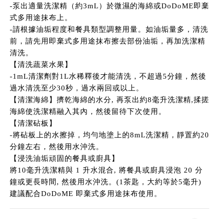
-泵出適量洗潔精（約3mL）於微濕的海綿或DoDoME即棄
式多用途抹布上。
-請根據油垢程度和餐具類型調整用量。如油垢量多，清洗
前，請先用即棄式多用途抹布擦去部份油垢，再加洗潔精
清洗。
【清洗蔬菜水果】
-1mL清潔劑對1L水稀釋後才能清洗，不超過5分鐘，然後
過水清洗至少30秒，過水兩回或以上。
【清潔海綿】擠乾海綿的水分, 再泵出約8毫升洗潔精,揉搓
海綿使洗潔精融入其內，然後留待下次使用。
【清潔砧板】
-將砧板上的水擦掉，均勻地塗上的8mL洗潔精，靜置約20
分鐘左右，然後用水沖洗。
【浸洗油垢頑固的餐具或廚具】
將10毫升洗潔精與 1 升水混合, 將餐具或廚具浸泡 20 分
鐘或更長時間, 然後用水沖洗。(1茶匙，大約等於5毫升)
建議配合DoDoME 即棄式多用途抹布使用。