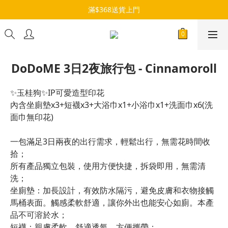
滿$368送貨上門
DoDoME 3日2夜旅行包 - Cinnamoroll
✨玉桂狗✨IP可愛造型印花
內含坐廁墊x3+短襪x3+大浴巾x1+小浴巾x1+洗面巾x6(洗
面巾無印花) 
一包滿足3日兩夜的出行需求，輕鬆出行，無需花時間收
拾；
所有產品獨立包裝，使用方便快捷，拆袋即用，無需清
洗；
坐廁墊：加長設計，有效防水隔污，避免皮膚和衣物接觸
馬桶表面。觸感柔軟舒適，讓你外出也能安心如廁。本產
品不可溶於水；
短襪：親膚柔軟，舒適透氣，方便攜帶；