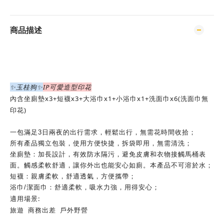
商品描述
✨玉桂狗✨
IP可愛造型印花
內含坐廁墊x3+短襪x3+大浴巾x1+小浴巾x1+洗面巾x6(洗面巾無
印花) 
一包滿足3日兩夜的出行需求，輕鬆出行，無需花時間收拾；
所有產品獨立包裝，使用方便快捷，拆袋即用，無需清洗；
坐廁墊：加長設計，有效防水隔污，避免皮膚和衣物接觸馬桶表
面。觸感柔軟舒適，讓你外出也能安心如廁。本產品不可溶於水；
短襪：親膚柔軟，舒適透氣，方便攜帶；
浴巾/潔面巾：舒適柔軟，吸水力強，用得安心；
適用場景:
旅遊  商務出差  戶外野營