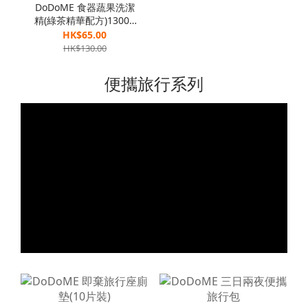
DoDoME 食器蔬果洗潔
精(綠茶精華配方)1300g
[孖裝]
HK$65.00
HK$130.00
便攜旅行系列