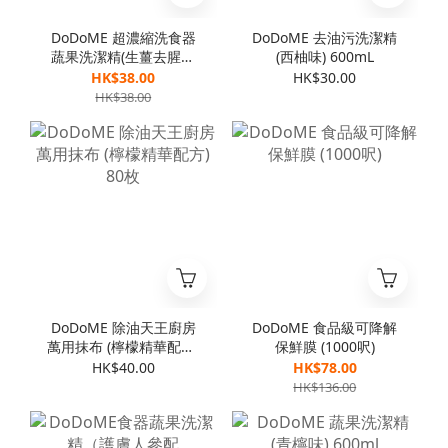
DoDoME 超濃縮洗食器
DoDoME 去油污洗潔精
蔬果洗潔精(生薑去腥配
(西柚味) 600mL
方) 1000mL
HK$38.00
HK$30.00
HK$38.00
DoDoME 除油天王廚房
DoDoME 食品級可降解
萬用抹布 (檸檬精華配方)
保鮮膜 (1000呎)
80枚
HK$40.00
HK$78.00
HK$136.00