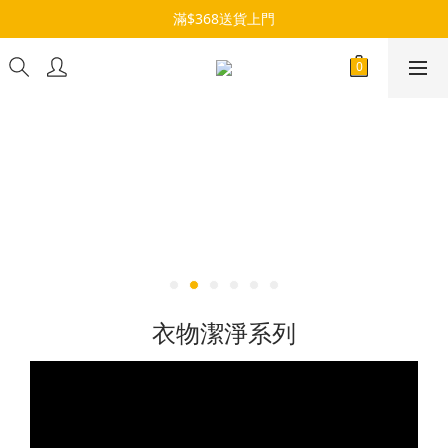
滿$368送貨上門
衣物潔淨系列