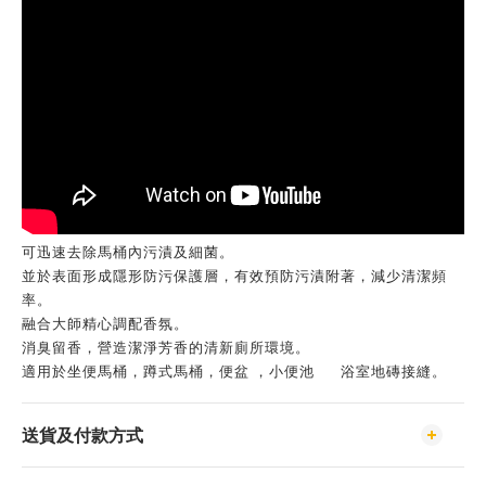
可迅速去除馬桶內污漬及細菌。
並於表面形成隱形防污保護層，有效預防污漬附著，減少清潔頻
率。
融合大師精心調配香氛。
消臭留香，營造潔淨芳香的清新廁所環境。
適用於坐便馬桶，蹲式馬桶，便盆 ，小便池 浴室地磚接縫。
送貨及付款方式