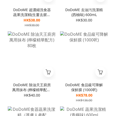
DoDoME 超濃縮洗食器
DoDoME 去油污洗潔精
蔬果洗潔精(生薑去腥配
(西柚味) 600mL
方) 1000mL
HK$38.00
HK$30.00
HK$38.00
DoDoME 除油天王廚房
DoDoME 食品級可降解
萬用抹布 (檸檬精華配方)
保鮮膜 (1000呎)
80枚
HK$40.00
HK$78.00
HK$136.00