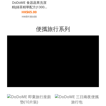
DoDoME 食器蔬果洗潔
精(綠茶精華配方)1300g
[孖裝]
HK$65.00
HK$130.00
便攜旅行系列