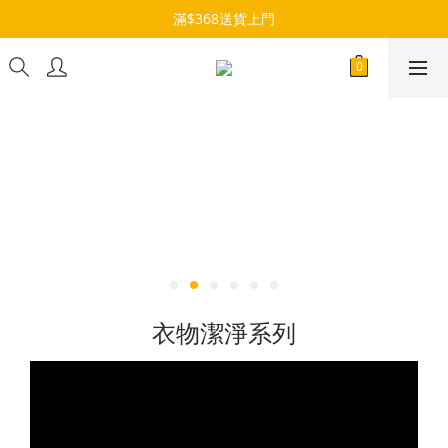
滿$368送貨上門
衣物潔淨系列