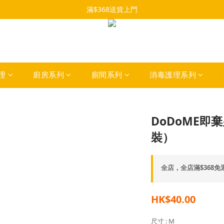
滿$368送貨上門
理
廚房系列
廁間系列
消毒護理系列
DoDoME即
裝）
全店，全店滿$368免
HK$40.00
尺寸
: M