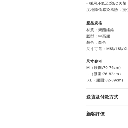
• 採用环氧乙烷EO灭
度地降低感染風險，提
產品規格
材質：聚酯纖維
版型：中高腰
顏色：白色
尺寸可選：M碼/L碼/X
尺寸參考
M（腰圍:70-76cm)
L（腰圍:76-82cm）
XL（腰圍:82-89cm)
送貨及付款方式
顧客評價