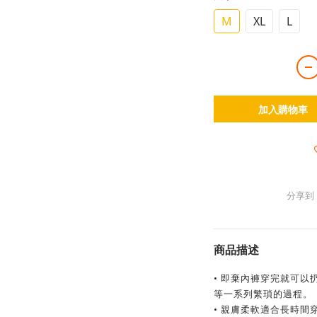
M
XL
L
加入購物車
分享到
商品描述
• 即棄內褲穿完就可
等一系列繁瑣的過程。
• 親膚柔軟適合長時間