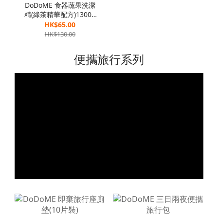
DoDoME 食器蔬果洗潔
精(綠茶精華配方)1300g
[孖裝]
HK$65.00
HK$130.00
便攜旅行系列