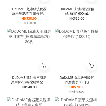
DoDoME 超濃縮洗食器
DoDoME 去油污洗潔精
蔬果洗潔精(生薑去腥配
(西柚味) 600mL
方) 1000mL
HK$38.00
HK$30.00
HK$38.00
DoDoME 除油天王廚房
DoDoME 食品級可降解
萬用抹布 (檸檬精華配方)
保鮮膜 (1000呎)
80枚
HK$40.00
HK$78.00
HK$136.00