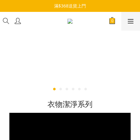
滿$368送貨上門
衣物潔淨系列