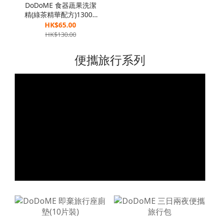
DoDoME 食器蔬果洗潔
精(綠茶精華配方)1300g
[孖裝]
HK$65.00
HK$130.00
便攜旅行系列