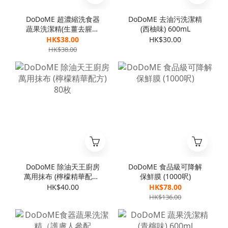
DoDoME 超濃縮洗食器
DoDoME 去油污洗潔精
蔬果洗潔精(生薑去腥配
(西柚味) 600mL
方) 1000mL
HK$38.00
HK$30.00
HK$38.00
DoDoME 除油天王廚房
DoDoME 食品級可降解
萬用抹布 (檸檬精華配方)
保鮮膜 (1000呎)
80枚
HK$40.00
HK$78.00
HK$136.00