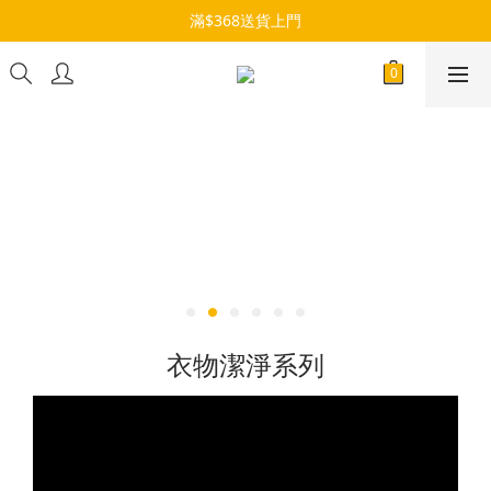
滿$368送貨上門
衣物潔淨系列