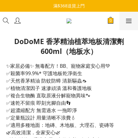
滿$368送貨上門
DoDoME 香茅精油植萃地板清潔劑
600ml（地板水）
✨家居必備✨ 無毒配方！BB、寵物家庭安心用💚
✅殺菌率99.9%* 守護地板乾淨衛生
✅天然香茅精油 防蚊防蟑 清新驅蟲🦟
✅植物清潔因子 速滲頑漬 溫和養護地板
✅複合生物酶 直取原液分解寵物異味🐾
✅速乾不留痕 即刻光腳自由👣
✅超濃縮配方 無需過水 一拖即淨
✅定量瓶設計 用量清晰不浪費💧
✅適用多種地面：地磚、木地板、大理石、瓷磚等
🌿高效清潔．全家安心🌿