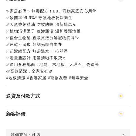
✨家居必備✨ 無毒配方！BB、寵物家庭安心用💚
✅殺菌率99.9%* 守護地板乾淨衛生
✅天然香茅精油 防蚊防蟑 清新驅蟲🦟
✅植物清潔因子 速滲頑漬 溫和養護地板
✅複合生物酶 直取原液分解寵物異味🐾
✅速乾不留痕 即刻光腳自由👣
✅超濃縮配方 無需過水 一拖即淨
✅定量瓶設計 用量清晰不浪費💧
✅適用多種地面：地磚、木地板、大理石、瓷磚等
🌿高效清潔．全家安心🌿
#地板清潔 #香港家居 #寵物友善 #無毒安全
送貨及付款方式
顧客評價