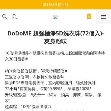
滿$368送貨上門
DoDoME 超強極淨5D洗衣珠(72個入)-
爽身粉味
10倍潔淨機能^,雙重抗臭留香技術,去除頑固污漬的同時持
久30日留香#
納米爆香留香技術，30天持續留香#
三重香水香調，衣物持久散發香味
添加PDE專研消臭因子，室內晾曬適用，強效除異味
72小時*抑菌抗臭，抑菌99.99%*， 除蟎蟲100%*
升級5腔設計，5效合一（留香、消臭、抑菌、潔淨、 護
衣）
超濃縮，10倍^濃縮潔淨力