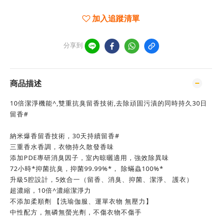
加入追蹤清單
分享到
商品描述
10倍潔淨機能^,雙重抗臭留香技術,去除頑固污漬的同時持久30日
留香#
納米爆香留香技術，30天持續留香#
三重香水香調，衣物持久散發香味
添加PDE專研消臭因子，室內晾曬適用，強效除異味
72小時*抑菌抗臭，抑菌99.99%*， 除蟎蟲100%*
升級5腔設計，5效合一（留香、消臭、抑菌、潔淨、 護衣）
超濃縮，10倍^濃縮潔淨力
不添加柔順劑 【洗瑜伽服、運單衣物 無壓力】
中性配方，無磷無螢光劑，不傷衣物不傷手