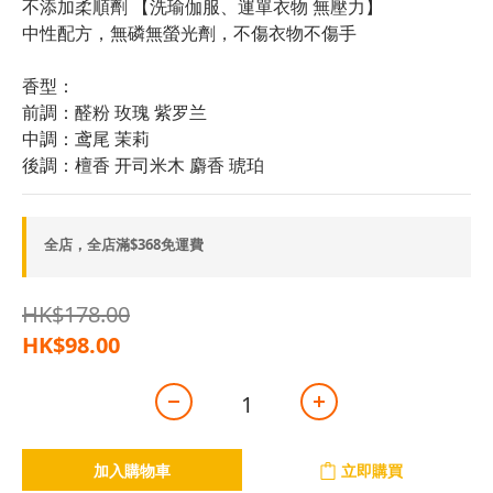
不添加柔順劑 【洗瑜伽服、運單衣物 無壓力】
中性配方，無磷無螢光劑，不傷衣物不傷手
香型：
前調：醛粉 玫瑰 紫罗兰
中調：鸢尾 茉莉
後調：檀香 开司米木 麝香 琥珀
全店，全店滿$368免運費
HK$178.00
HK$98.00
加入購物車
立即購買