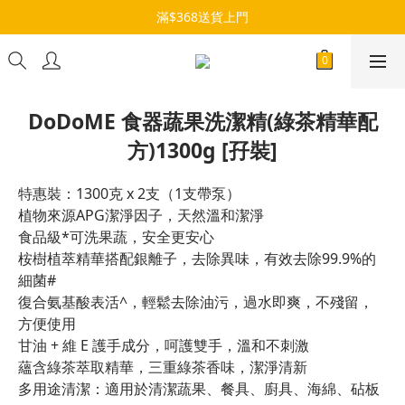
滿$368送貨上門
DoDoME 食器蔬果洗潔精(綠茶精華配
方)1300g [孖裝]
特惠裝：1300克 x 2支（1支帶泵）
植物來源APG潔淨因子，天然溫和潔淨
食品級*可洗果蔬，安全更安心
桉樹植萃精華搭配銀離子，去除異味，有效去除99.9%的
細菌#
復合氨基酸表活^，輕鬆去除油污，過水即爽，不殘留，
方便使用
甘油 + 維 E 護手成分，呵護雙手，溫和不刺激
蘊含綠茶萃取精華，三重綠茶香味，潔淨清新
多用途清潔：適用於清潔蔬果、餐具、廚具、海綿、砧板