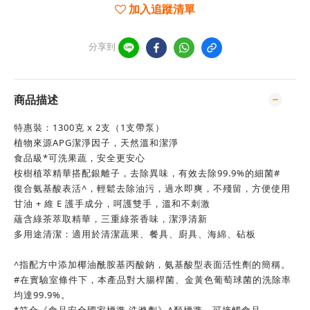
加入追蹤清單
分享到
商品描述
特惠裝：1300克 x 2支（1支帶泵）
植物來源APG潔淨因子，天然溫和潔淨
食品級*可洗果蔬，安全更安心
桉樹植萃精華搭配銀離子，去除異味，有效去除99.9%的細菌#
復合氨基酸表活^，輕鬆去除油污，過水即爽，不殘留，方便使用
甘油 + 維 E 護手成分，呵護雙手，溫和不刺激
蘊含綠茶萃取精華，三重綠茶香味，潔淨清新
多用途清潔：適用於清潔蔬果、餐具、廚具、海綿、砧板
^指配方中添加椰油酰胺基丙酸鈉，氨基酸型表面活性劑的簡稱。
#在實驗室條件下，本產品對大腸桿菌、金黃色葡萄球菌的洗除率
均達99.9%。