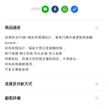
分享到
商品描述
加厚防水PE膜+無紡布雙層設計，避免污糟水滲透墊面接觸
patpat；
加長前檔設計，隔絕大臂位置接觸坐廁；
輕巧便攜 獨立包裝 外出必備 安心如廁
四重粘貼，四邊分別有固定膠貼固定，不易移位；
99%的馬桶都適用；
可多次重復使用
送貨及付款方式
顧客評價