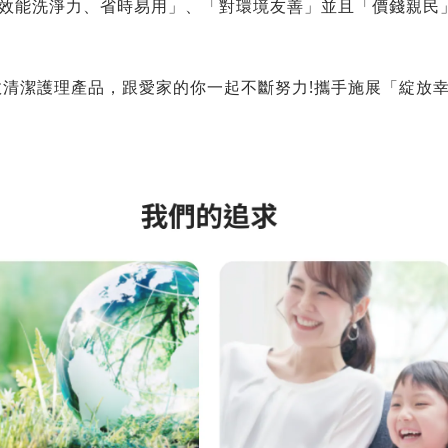
「高效能洗淨力、省時易用」、「對環境友善」並且「價錢親
全效清潔護理產品，跟愛家的你一起不斷努力!攜手施展「綻放