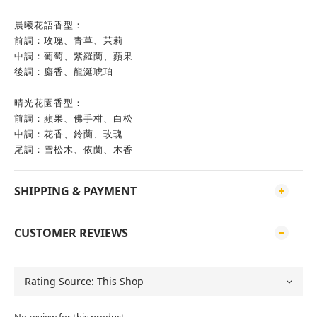
晨曦花語香型：
前調：玫瑰、青草、茉莉
中調：葡萄、紫羅蘭、蘋果
後調：麝香、龍涎琥珀
晴光花園香型：
前調：蘋果、佛手柑、白松
中調：花香、鈴蘭、玫瑰
尾調：雪松木、依蘭、木香
SHIPPING & PAYMENT
CUSTOMER REVIEWS