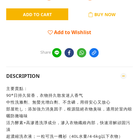
ADD TO CART
BUY NOW
Add to Wishlist
Share
DESCRIPTION
主要賣點：
90*日持久留香，衣物持久散发迷人香气
中性洗滌劑、無螢光增白劑、不含磷，用得安心又放心
部屋乾し：添加強力消臭因子，根源阻絕衣物臭味，適用於室內晾
曬防黴噏味
活力酵素+高滲透洗淨成分，滲入衣物纖維內部，快速溶解頑固污
漬
超濃縮洗衣液；一粒可洗一機衫（40L水量/4-6kg以下衣物）