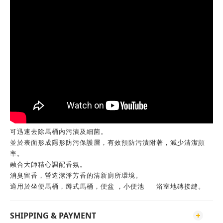
可迅速去除馬桶內污漬及細菌。
並於表面形成隱形防污保護層，有效預防污漬附著，減少清潔頻
率。
融合大師精心調配香氛。
消臭留香，營造潔淨芳香的清新廁所環境。
適用於坐便馬桶，蹲式馬桶，便盆 ，小便池 浴室地磚接縫。
SHIPPING & PAYMENT