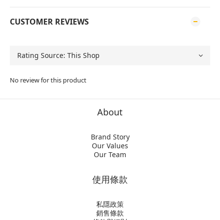
CUSTOMER REVIEWS
No review for this product
About
Brand Story
Our Values
Our Team
使用條款
私隱政策
銷售條款