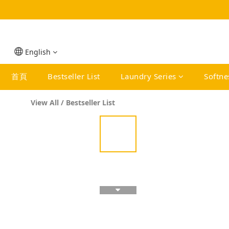
English
首頁
Bestseller List
Laundry Series
Softne
View All
/
Bestseller List