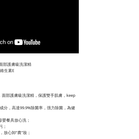
面部護膚級洗潔精
維生素E
，面部護膚級洗潔精，保護雙手肌膚，keep
成分，高達99.9%除菌率，强力除菌，為健
母嬰餐具放心洗；
污；
，放心卸“農”妝；