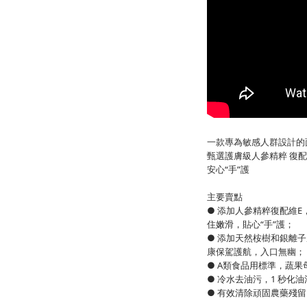
一款專為敏感人群設計的
甄選護膚級人參精粹 復配
安心“手”護
主要賣點
● 添加人參精粹復配維E
住嫩滑，貼心“手”護；
● 添加天然桉樹和銀離子
康保駕護航，入口無幽；
● A類食品用標準，蔬果
● 冷水去油污，1 秒化油
● 有效清除頑固農藥殘留