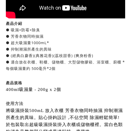
產品介紹
● 吸濕+防霉+除臭
● 芳香衣物同時抽濕
● 超大吸濕量1000mL*
● 抑制潮濕所產生的異味
● (經典白麝香)(典雅花香)(荔枝甜香) (爽身粉香)
● 適合放在衣櫃、鞋櫃、儲物櫃、大型儲物膠箱、浴室櫃、廚櫃 *
每個吸濕量約 500毫升*2個
產品規格
400ml吸濕量 - 200g x 2個
使用方法
將吸濕掛裝500mL 放入衣櫃 芳香衣物同時抽濕 抑制潮濕
所產生的異味。貼心掛鉤設計 ,不佔空間 除濕輕鬆簡單!
於包裝取出超級吸濕掛裝掛入衣櫃或儲物櫃裡。當白色顆