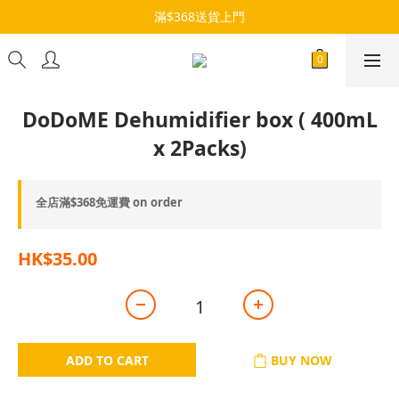
滿$368送貨上門
DoDoME Dehumidifier box ( 400mL
x 2Packs)
全店滿$368免運費 on order
HK$35.00
ADD TO CART
BUY NOW