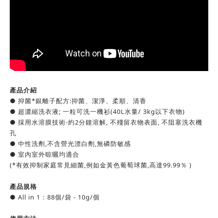
產品介紹
● 抑菌*銀離子配方:抑菌、潔淨、柔順、清香
● 超濃縮洗衣液; 一粒可洗一機衫(40L水量/ 3kg以下衣物)
● 採用水溶膜技術-約2分鐘溶解, 不殘留衣物表面, 不阻塞洗衣機
孔
● 中性洗劑,不含營光漂白劑,無磷防敏感
● 室內室外晾曬均適合
(*有效抑制家庭常見細菌,例如金黃色葡萄球菌,高達99.99％ )
產品規格
● All in 1：88個/袋 - 10g/個